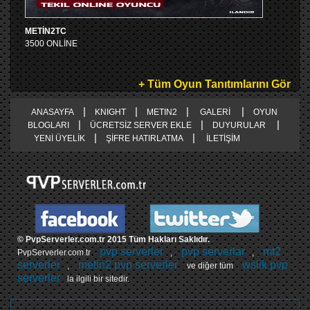
METİN2TC
3500 ONLİNE
+ Tüm Oyun Tanıtımlarını Gör
|
|
|
|
ANASAYFA
KNIGHT
METIN2
GALERİ
OYUN
|
|
|
BLOGLARI
ÜCRETSİZ SERVER EKLE
DUYURULAR
|
|
YENİ ÜYELİK
ŞİFRE HATIRLATMA
İLETİŞİM
© PvpServerler.com.tr 2015 Tüm Hakları Saklıdır.
pvp serverler
pvp serverlar
mt2
PvpServerler.com.tr
,
,
serverler
metin2 pvp serverler
wslik pvp
,
ve diğer tüm
serverler
la ilgili bir sitedir.