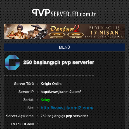
MENÜ
250 başlangıçlı pvp serverler
Server Türü
:
Knight Online
Server IP
:
http://www.jitanmt2.com/
Zorluk
:
Kolay
http://www.jitanmt2.com/
Site
:
Server Açıklama
:
250 başlangıçlı pvp serverler
TNT SLOGANI
: