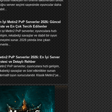
ğrudan etkileyen en önemli faktörlerden biridir.
oğru server seçimi sayesinde oyuncular daha
abil...
n İyi Metin2 PvP Serverler 2026: Güncel
iste ve En Çok Tercih Edilenler
 iyi Metin2 PvP serverler, oyunculara hızlı
lişim, rekabetçi savaşlar ve stabil bir oyun
neyimi sunar. 2026 yılında öne çıkan
rverle...
etin2 PvP Serverler 2026: En İyi Server
istesi ve Detaylı Rehber
tin2 PvP serverler, oyunculara hızlı gelişim,
kabetçi savaşlar ve özel etkinlikler sunan
ternatif oyun sunucularıdır. Klasik Metin2’ye...