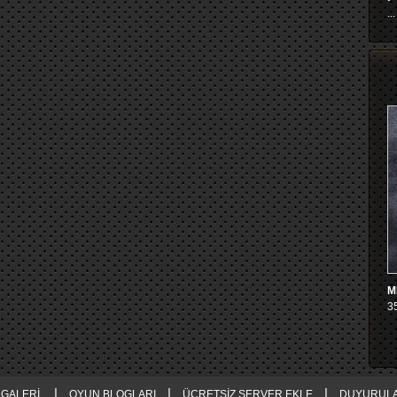
...
M
3
|
|
|
GALERİ
OYUN BLOGLARI
ÜCRETSİZ SERVER EKLE
DUYURUL