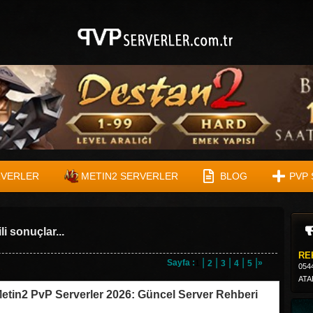
RVERLER
METIN2 SERVERLER
BLOG
PVP 
li sonuçlar...
RE
|
|
|
|
|
Sayfa :
»
1
2
3
4
5
054
ATA
Metin2 PvP Serverler 2026: Güncel Server Rehberi