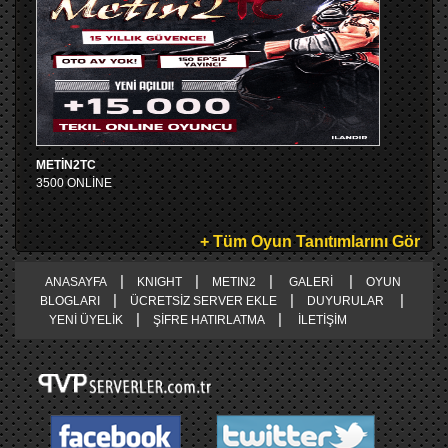
METİN2TC
3500 ONLİNE
+ Tüm Oyun Tanıtımlarını Gör
|
|
|
|
ANASAYFA
KNIGHT
METIN2
GALERİ
OYUN
|
|
|
BLOGLARI
ÜCRETSİZ SERVER EKLE
DUYURULAR
|
|
YENİ ÜYELİK
ŞİFRE HATIRLATMA
İLETİŞİM