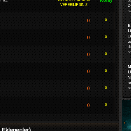
Kolay
İNİZ
do
VEREBİLİRSİNİZ
D
st
0
0
E
L
En
0
0
ge
de
se
0
0
M
0
0
L
Me
re
0
0
al
0
0
 Eklenenler)