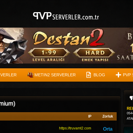
RVERLER
METIN2 SERVERLER
BLOG
PVP 
emium)
RE
054
IP
Zorluk
ATA
https://truvamt2.com
Orta