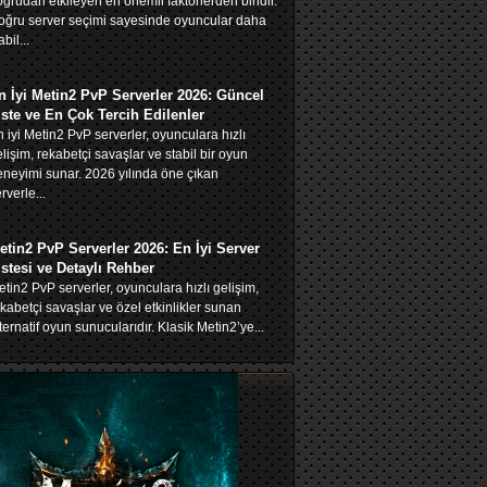
ğrudan etkileyen en önemli faktörlerden biridir.
oğru server seçimi sayesinde oyuncular daha
abil...
n İyi Metin2 PvP Serverler 2026: Güncel
iste ve En Çok Tercih Edilenler
 iyi Metin2 PvP serverler, oyunculara hızlı
lişim, rekabetçi savaşlar ve stabil bir oyun
neyimi sunar. 2026 yılında öne çıkan
rverle...
etin2 PvP Serverler 2026: En İyi Server
istesi ve Detaylı Rehber
tin2 PvP serverler, oyunculara hızlı gelişim,
kabetçi savaşlar ve özel etkinlikler sunan
ternatif oyun sunucularıdır. Klasik Metin2’ye...