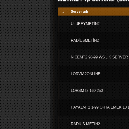
#
Server adı
ULUBEYMETİN2
RADİUSMETİN2
NİCEMT2 98-99 WS'LİK SERVER
LORVİA2ONLİNE
LORSMT2 160-250
HAYALMT2 1-99 ORTA EMEK 10 
RADİUS METİN2