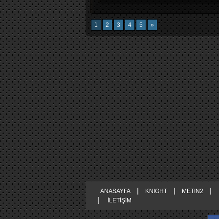
1
2
3
4
5
»
|
|
|
ANASAYFA
KNIGHT
METIN2
|
İLETİŞİM