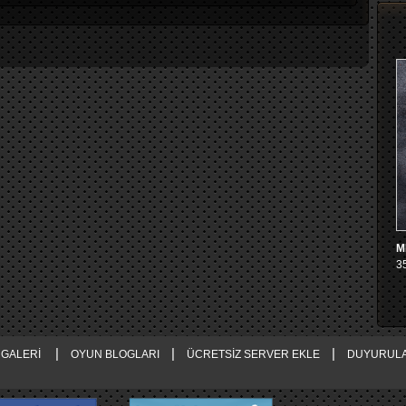
M
3
|
|
|
GALERİ
OYUN BLOGLARI
ÜCRETSİZ SERVER EKLE
DUYURUL