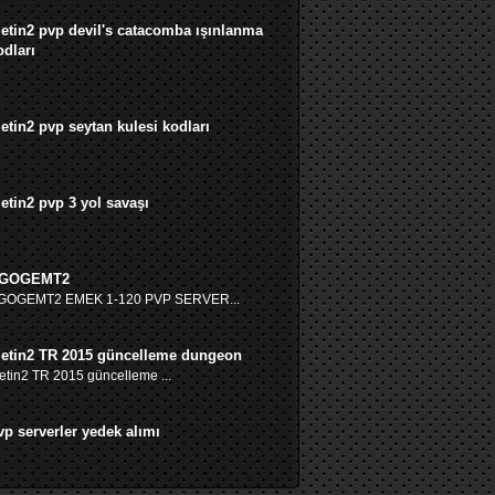
etin2 pvp devil's catacomba ışınlanma
odları
etin2 pvp seytan kulesi kodları
etin2 pvp 3 yol savaşı
GOGEMT2
GOGEMT2 EMEK 1-120 PVP SERVER...
etin2 TR 2015 güncelleme dungeon
tin2 TR 2015 güncelleme ...
vp serverler yedek alımı