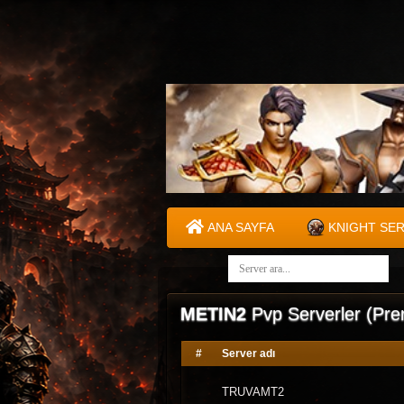
ANA SAYFA
KNIGHT SE
METIN2
Pvp Serverler (Pr
#
Server adı
TRUVAMT2