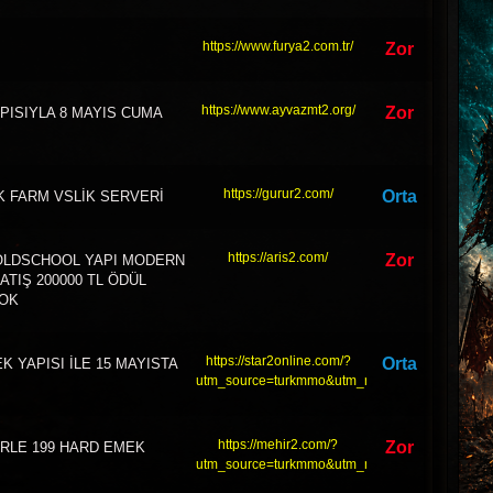
https://www.furya2.com.tr/
Zor
https://www.ayvazmt2.org/
Zor
PISIYLA 8 MAYIS CUMA
https://gurur2.com/
Orta
K FARM VSLİK SERVERİ
https://aris2.com/
Zor
 OLDSCHOOL YAPI MODERN
ATIŞ 200000 TL ÖDÜL
YOK
https://star2online.com/?
Orta
 YAPISI İLE 15 MAYISTA
utm_source=turkmmo&utm_medium=tanitim
https://mehir2.com/?
Zor
LERLE 199 HARD EMEK
utm_source=turkmmo&utm_medium=tanitim