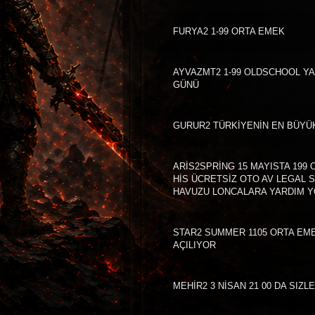
FURYA2 1-99 ORTA EMEK
AYVAZMT2 1-99 OLDSCHOOL YA
GÜNÜ
GURUR2 TÜRKİYENİN EN BÜYÜ
ARİS2SPRİNG 15 MAYISTA 199
HİS ÜCRETSİZ OTO AV LEGAL S
HAVUZU LONCALARA YARDIM 
STAR2 SUMMER 1105 ORTA EMEK
AÇILIYOR
MEHİR2 3 NİSAN 21 00 DA SIZ