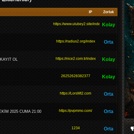
IP
Zorluk
https://www.ulubey2.site/index.html
Kolay
https://radius2.org/index
Orta
https://nice2.com.tr/index
Kolay
 KAYIT OL
26252628382377
Kolay
https://LorsMt2.com
Orta
https://pvpmmo.com/
Orta
EKİM 2025 CUMA 21:00
1234
Orta