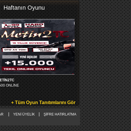
Haftanın Oyunu
ETİN2TC
500 ONLİNE
+ Tüm Oyun Tanıtımlarını Gör
|
|
AR
YENİ ÜYELİK
ŞİFRE HATIRLATMA