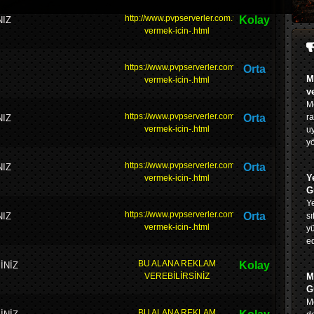
http://www.pvpserverler.com.tr/duyuru_12_reklam
Kolay
NIZ
vermek-icin-.html
https://www.pvpserverler.com.tr/duyuru_12_rekla
Orta
M
vermek-icin-.html
v
Me
https://www.pvpserverler.com.tr/duyuru_12_rekla
Orta
ra
NIZ
vermek-icin-.html
u
yö
https://www.pvpserverler.com.tr/duyuru_12_rekla
Orta
NIZ
Y
vermek-icin-.html
G
Ye
https://www.pvpserverler.com.tr/duyuru_12_rekla
Orta
NIZ
sı
vermek-icin-.html
yü
ed
BU ALANA REKLAM
Kolay
İNİZ
VEREBİLİRSİNİZ
M
G
Me
BU ALANA REKLAM