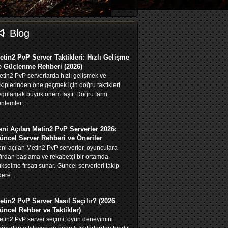
-
Blog
m-
etin2 PvP Server Taktikleri: Hızlı Gelişme
e Güçlenme Rehberi (2026)
tin2 PvP serverlarda hızlı gelişmek ve
m-
kiplerinden öne geçmek için doğru taktikleri
ygulamak büyük önem taşır. Doğru farm
ntemler...
m-
eni Açılan Metin2 PvP Serverler 2026:
üncel Server Rehberi ve Öneriler
ni açılan Metin2 PvP serverler, oyunculara
m-
fırdan başlama ve rekabetçi bir ortamda
kselme fırsatı sunar. Güncel serverleri takip
ere...
etin2 PvP Server Nasıl Seçilir? (2026
üncel Rehber ve Taktikler)
tin2 PvP server seçimi, oyun deneyimini