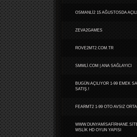
OSMANLİ2 15 AĞUSTOSDA AÇIL
ZEVA2GAMES
ROVE2MT2.COM.TR
SMMLİ.COM | ANA SAĞLAYICI
BUGÜN AÇILIYOR 1-99 EMEK S
SATIŞ.!
FEARMT2 1-99 OTO AVSIZ ORT
WWW.DUNYAMİSAFİRHANE.SİTES
WSLİK HD OYUN YAPISI