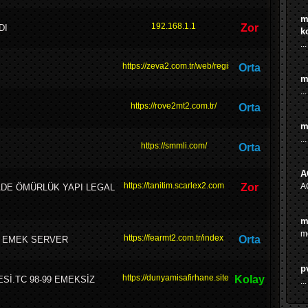
m
192.168.1.1
Zor
DI
k
...
https://zeva2.com.tr/web/register
Orta
m
...
https://rove2mt2.com.tr/
Orta
m
...
https://smmli.com/
Orta
A
https://tanitim.scarlex2.com
Zor
A
ADE ÖMÜRLÜK YAPI LEGAL
m
me
https://fearmt2.com.tr/index
Orta
A EMEK SERVER
p
https://dunyamisafirhane.sitesi.tc/
Kolay
İ.TC 98-99 EMEKSİZ
...