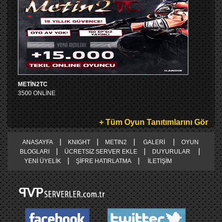
METİN2TC
3500 ONLİNE
+ Tüm Oyun Tanıtımlarını Gör
|
|
|
|
ANASAYFA
KNIGHT
METIN2
GALERİ
OYUN
|
|
|
BLOGLARI
ÜCRETSİZ SERVER EKLE
DUYURULAR
|
|
YENİ ÜYELİK
ŞİFRE HATIRLATMA
İLETİŞİM