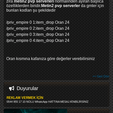
zira
metin2 pvp serverlerı
normalinden ayıran başlıca
özelliklerden biridir.
Metin2 pvp serverler
da gmler için
bunları kodları şu şekildedir
/priv_empire 0 1:item_drop Oran 24
/priv_empire 0 2:item_drop Oran 24
/priv_empire 0 3:item_drop Oran 24
/priv_empire 0 4:item_drop Oran 24
Oran kısmına kafanıza göre değerler verebilirsiniz
<< Geri Dön
Duyurular
REKLAM VERMEK İÇİN
0544 955 17 10 NOLU WhatsApp HATTINA MESAJ ATABİLİRSİNİZ