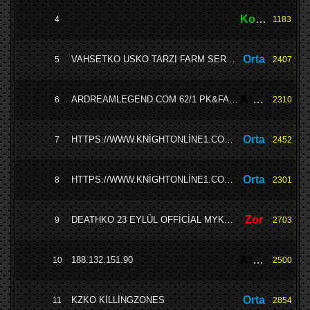
Kolay
4
1183
Orta
VAHSETKO USKO TARZI FARM SERVER
5
2407
Ardream
ARDREAMLEGEND.COM 62/1 PK&FARM
6
2310
Orta
HTTPS://WWW.KNİGHTONLİNE1.COM/?RE=18122
7
2452
Orta
HTTPS://WWW.KNİGHTONLİNE1.COM/?RE=18122
8
2301
Zor
DEATHKO 23 EYLÜL OFFİCİAL MYKO V1098 [150 BİN TL ÖDÜL HAVUZU]
9
2703
Ardream
188.132.151.90
10
2500
Orta
KZKO KİLLİNGZONES
11
2854