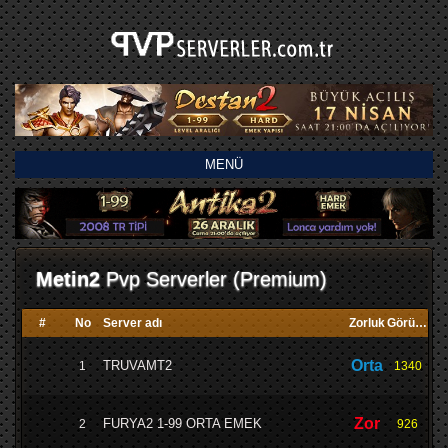
MENÜ
Metin2
Pvp Serverler (Premium)
#
No
Server adı
Zorluk
Görüntü
Orta
TRUVAMT2
1
1340
Zor
FURYA2 1-99 ORTA EMEK
2
926