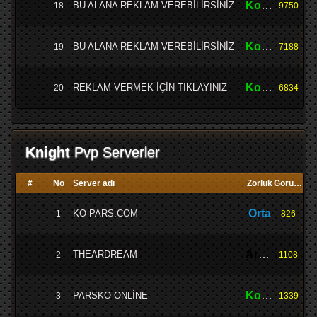
Kolay
BU ALANA REKLAM VEREBİLİRSİNİZ
18
9750
Kolay
BU ALANA REKLAM VEREBİLİRSİNİZ
19
7188
Kolay
REKLAM VERMEK İÇİN TIKLAYINIZ
20
6834
Knight
Pvp Serverler
#
No
Server adı
Zorluk
Görüntü
Orta
KO-PARS.COM
1
826
Ardream
THEARDREAM
2
1108
Kolay
PARSKO ONLİNE
3
1339