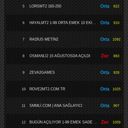
Orta
LORSMT2 160-250
5
822
Orta
HAYALMT2 1-99 ORTA EMEK 10 EKİM 2025 CUMA 21:00
6
910
Orta
RADİUS METİN2
7
1092
Zor
OSMANLİ2 15 AĞUSTOSDA AÇILDI
8
883
Orta
ZEVA2GAMES
9
928
Orta
ROVE2MT2.COM.TR
10
1025
Orta
SMMLİ.COM | ANA SAĞLAYICI
11
907
Zor
BUGÜN AÇILIYOR 1-99 EMEK SADE ÖMÜRLÜK YAPI LEGAL SATIŞ.!
12
1059