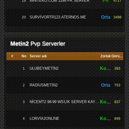
PK
WHİTEKO.COM 1299 PK SERVER
19
4717
Orta
SURVİVORTR123.ATERNOS.ME
20
3498
Metin2
Pvp Serverler
#
No
Server adı
Zorluk
Görüntü
Kolay
ULUBEYMETİN2
1
393
Orta
RADİUSMETİN2
2
753
Kolay
NİCEMT2 98-99 WS'LİK SERVER KAYIT OL
3
837
Kolay
LORVİA2ONLİNE
4
849