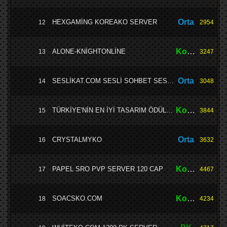
Orta
HEXGAMİNG KOREAKO SERVER
12
2954
Kolay
ALONE-KNİGHTONLİNE
13
3247
Orta
SESLİKAT.COM SESLİ SOHBET SESLİSİTELER MOBİL CHAT
14
3048
Kolay
TÜRKİYE'NİN EN İYİ TASARIM ÖDÜLÜNÜ ALMIŞ • DİGİTAL E-PİN SİTESİ••ALOYUN.NET ••SERVER SAHİPLERİN DİKKATİNE SİTE AÇILIŞA ÖZEL DÜŞÜK KOMİSYON GARANTİSİ!!
15
3844
Orta
CRYSTALMYKO
16
3632
Kolay
PAPEL SRO PVP SERVER 120 CAP
17
4467
Kolay
SOACSKO.COM
18
4234