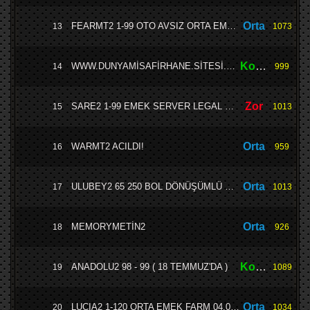
Orta
FEARMT2 1-99 OTO AVSIZ ORTA EMEK SERVER
13
1073
Kolay
WWW.DUNYAMİSAFİRHANE.SİTESİ.TC 98-99 EMEKSİZ WSLİK HD OYUN YAPISI
14
999
Zor
SARE2 1-99 EMEK SERVER LEGAL SATIŞ.!
15
1013
Orta
WARMT2 ACILDI!
16
959
Orta
ULUBEY2 65 250 BOL DÖNÜŞÜMLÜ ORTA EMEK SERVER
17
1013
Orta
MEMORYMETİN2
18
926
Kolay
ANADOLU2 98 - 99 ( 18 TEMMUZ'DA )
19
1089
Orta
LUCIA2 1-120 ORTA EMEK FARM 04.07.2025 AÇILIYOR KAÇIRMA HEMEN KATIL
20
1034