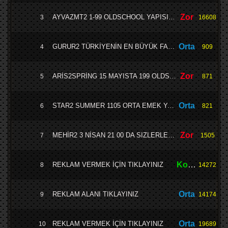
Zor
AYVAZMT2 1-99 OLDSCHOOL YAPISIYLA 8 MAYIS CUMA GÜNÜ
3
16608
Orta
GURUR2 TÜRKİYENİN EN BÜYÜK FARM VSLİK SERVERİ
4
909
Zor
ARİS2SPRİNG 15 MAYISTA 199 OLDSCHOOL YAPI MODERN HİS ÜCRETSİZ OTO AV LEGAL SATIŞ 200000 TL ÖDÜL HAVUZU LONCALARA YARDIM YOK
5
871
Orta
STAR2 SUMMER 1105 ORTA EMEK YAPISI İLE 15 MAYISTA AÇILIYOR
6
821
Zor
MEHİR2 3 NİSAN 21 00 DA SIZLERLE 199 HARD EMEK
7
1505
Kolay
REKLAM VERMEK İÇİN TIKLAYINIZ
8
14272
Orta
REKLAM ALANI TIKLAYINIZ
9
14174
Orta
REKLAM VERMEK İÇİN TIKLAYINIZ
10
19689