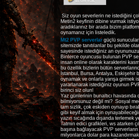
Siz oyun severlerin ne istediğini ço
Metin2 keyfinin dibine vurmak istiyor
aradıklarınız bir arada bizim platfo
oynamanız için listeledik.
Mt2 PVP serverlar
güçlü sunuculara
sitemizde tanıtılanlar bu şekilde ol
sayesinde istediğiniz an oyununuzu
Binlerce oyuncusu bulunan PVP serve
insan online olarak karakterini kasm
bu özellik bizlerin bütün serverların
İstanbul, Bursa, Antalya, Eskişehir 
oynamak ve onlarla yarışa girmek is
yararlanarak istediğiniz oyunun PVP
birinci siz olun!
Yaz günlerinin bunaltıcı havasında 
bilmiyorsunuz değil mi? Sosyal medy
tam sizlik, çok eskiden oynayıp bıra
gibi keyif almak için oynayabileceği
yazın sıcağında dışarıda terlemek y
Tatmin edici grafikleri, ws atarken ç
başına bağlayacak PVP serverların
milyonlarca dolar para kazandırmak 