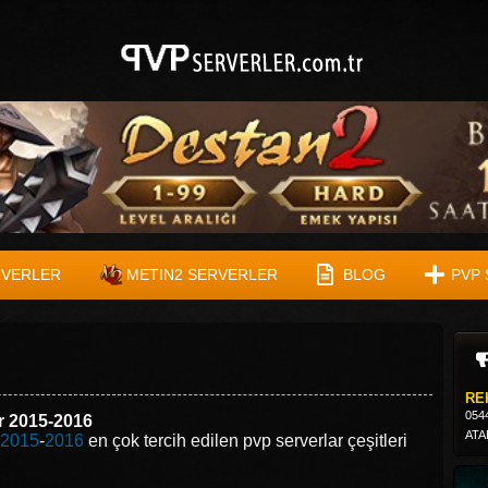
RVERLER
METIN2 SERVERLER
BLOG
PVP 
RE
054
r 2015-2016
ATA
2015
-
2016
en çok tercih edilen pvp serverlar çeşitleri