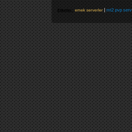
|
mt2 pvp serv
emek serverler
Etiketler :