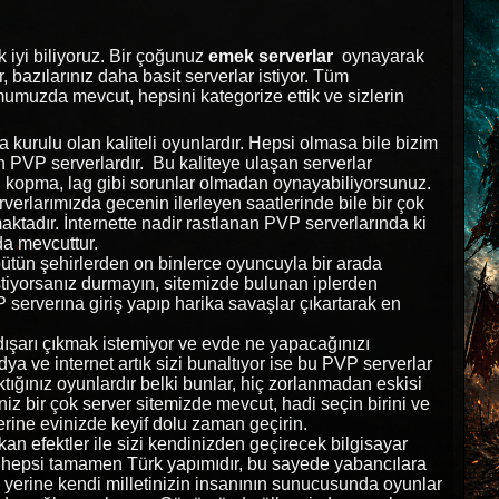
k iyi biliyoruz. Bir çoğunuz
emek serverlar
oynayarak
, bazılarınız daha basit serverlar istiyor. Tüm
rmumuzda mevcut, hepsini kategorize ettik ve sizlerin
 kurulu olan kaliteli oyunlardır. Hepsi olmasa bile bizim
an PVP serverlardır. Bu kaliteye ulaşan serverlar
 kopma, lag gibi sorunlar olmadan oynayabiliyorsunuz.
rlarımızda gecenin ilerleyen saatlerinde bile bir çok
aktadır. İnternette nadir rastlanan PVP serverlarında ki
da mevcuttur.
bütün şehirlerden on binlerce oyuncuyla bir arada
tiyorsanız durmayın, sitemizde bulunan iplerden
 serverına giriş yapıp harika savaşlar çıkartarak en
dışarı çıkmak istemiyor ve evde ne yapacağınızı
a ve internet artık sizi bunaltıyor ise bu PVP serverlar
ktığınız oyunlardır belki bunlar, hiç zorlanmadan eskisi
niz bir çok server sitemizde mevcut, hadi seçin birini ve
erine evinizde keyif dolu zaman geçirin.
ıkan efektler ile sizi kendinizden geçirecek bilgisayar
 hepsi tamamen Türk yapımıdır, bu sayede yabancılara
yerine kendi milletinizin insanının sunucusunda oyunlar