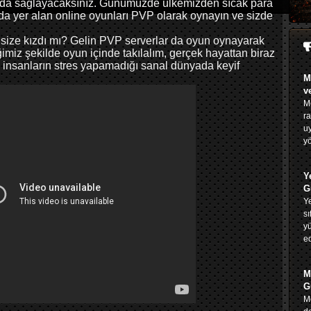
ayda sağlayacaksınız. Günümüzde ülkemizden sıcak para
nda yer alan online oyunları PVP olarak oynayın ve sizde
on size kızdı mı? Gelin PVP serverlar da oyun oynayarak
iğimiz şekilde oyun içinde takılalım, gerçek hayattan biraz
 insanların stres yapamadığı sanal dünyada keyif
M
v
Me
ra
u
yö
Y
G
Ye
sı
yü
ed
M
G
Me