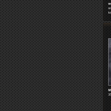
w
ws
kı
M
3