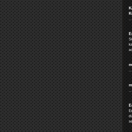
K
K
...
E
S
k
ad
m
...
m
...
E
Ed
dü
se