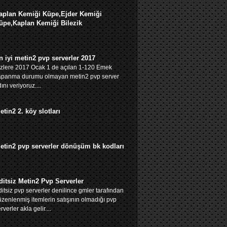
aplan Kemiği Küpe,Ejder Kemiği
üpe,Kaplan Kemiği Bilezik
n iyi metin2 pvp serverler 2017
izlere 2017 Ocak 1 de açılan 1-120 Emek
apanma durumu olmayan metin2 pvp server
ını veriyoruz....
etin2 2. köy slotları
etin2 pvp serverler dönüşüm bk kodları
ditsiz Metin2 Pvp Serverler
itsiz pvp serverler denilince gmler tarafından
zenlenmiş itemlerin satışının olmadığı pvp
rverler akla gelir....