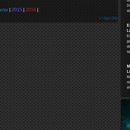
do
D
erlar
|
2015
|
2016
|
st
<< Geri Dön
E
L
En
ge
de
se
M
L
Me
re
al