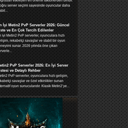
ğrudan etkileyen en önemli faktörlerden biridir.
oğru server seçimi sayesinde oyuncular daha
abil...
n İyi Metin2 PvP Serverler 2026: Güncel
iste ve En Çok Tercih Edilenler
 iyi Metin2 PvP serverler, oyunculara hızlı
lişim, rekabetçi savaşlar ve stabil bir oyun
neyimi sunar. 2026 yılında öne çıkan
rverle...
etin2 PvP Serverler 2026: En İyi Server
istesi ve Detaylı Rehber
tin2 PvP serverler, oyunculara hızlı gelişim,
kabetçi savaşlar ve özel etkinlikler sunan
ternatif oyun sunucularıdır. Klasik Metin2’ye...